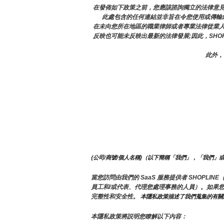
在發佈如下政策之前，您應該諮詢獨立的法律意見
此處包含的任何連結並非旨在令您使用或傳輸此
在未向您所在地區的職業律師或者專業法律從業
反映也可能未反映出最新的法律發展;因此，SHO
此外，
{公司/商號/個人名稱}（以下簡稱「我們」，「我們」
當您訪問由我們的 SaaS 服務提供者 SHOP
員工和/或代表、代理您處理事務的人員）。如果
完整性和安全性。
 本隱私政策描述了我們蒐集的有
本隱私政策將説明您瞭解以下內容：