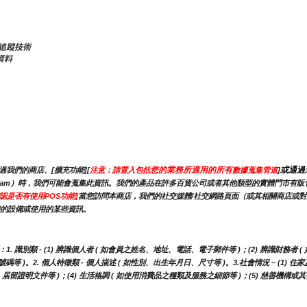
的追蹤技術
資料
您的業務所適用的所有
或通過
我們的商店、[擴充功能][
注意：請置入包括
數據蒐集管道
]
stagram）時，我們可能會蒐集此資訊。我們的產品在許多百貨公司或者其他類型的實體門市
認是否有使用POS功能]
當您訪問本商店，我們的社交媒體/社交網路頁面（或其相關商店或
您的設備或使用的某些資訊。
別類 - (1) 辨識個人者 ( 如會員之姓名、地址、電話、電子郵件等 )；(2) 辨識財務者 (
)。2. 個人特徵類 - 個人描述 ( 如性別、出生年月日、尺寸等 )。3.社會情況 – (1) 住家
、居留證明文件等 )；(4) 生活格調 ( 如使用消費品之種類及服務之細節等 )；(5) 慈善機