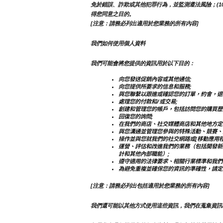
免於錯誤、詐欺或其他犯罪行為，並監測遵法風險；(10)
得您同意之目的。
[注意：請務必列出適用於您業務的所有內容]
我們如何使用個人資料
我們可能會將您提供的資訊用於以下目的：
向您發送促銷內容或其他通信;
向您提供所要求的信息和服務;
與您聯繫以跟進或確認您的訂單，約會，退
處理您的付款和/或交易;
創建和管理您的帳戶，包括訪問您的購買歷
回復您的詢問;
在我們的商店、社交媒體商店和其他地方定
與您溝通並管理您參與的特殊活動、競賽、
操作並與您就我們的社交網路或[移動應用程
運營、評估和改進我們的業務（包括開發新
計和其他內部職能）;
遵守適用的法律要求、相關行業標準和我們
為避免重複並確保您的資訊的準確性，請定
[注意：請務必列出包括適用於您業務的所有內容]
我們還可能以其他方式使用這些資訊，我們在蒐集資訊