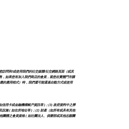
您訪問和/或使用我們的社交媒體/社交網路頁面（或其
有販售，如果您有加入我們商店的會員，當您在實體門市購
對應的應用程式）時，我們還可能通過自動方式或使用
 如信用卡或金融機構帳戶資訊等 )；(3) 政府資料中之辨
及設施 ( 如住所地址等 )；(2) 財產（如所有或具有其他
構或其他團體之會員資格 ( 如社團法人、俱樂部或其他志願團