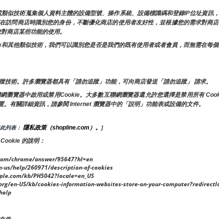
e或類似技術蒐集個人資料主體的設備型號、操作系統、設備標識碼和登錄IP位址資
許我們在訪問商店時識別您的身份，不斷優化商店的使用者友好性，並根據您的需求對商
響您對商店某些功能的使用。
ookie和其他類似技術，我們可以識別您是否是我們的既有使用者或者會員，而無需在
蹤技術。許多瀏覽器都具有「請勿追蹤」功能，可向商店發送「請勿追蹤」 請求。
覽器中啟用或禁用Cookie。大多數互聯網瀏覽器還允許您選擇是禁用所有 Cookie
置。有關詳細資訊，請參閱 Internet 瀏覽器中的「説明」功能表或設備的文件。
隱私政策（shopline.com）。
查此列表： 
]
okie 的說明：
om/chrome/answer/95647?hl=en
n-us/help/260971/description-of-cookies
le.com/kb/PH5042?locale=en_US
/en-US/kb/cookies-information-websites-store-on-your-computer?redirectl
help