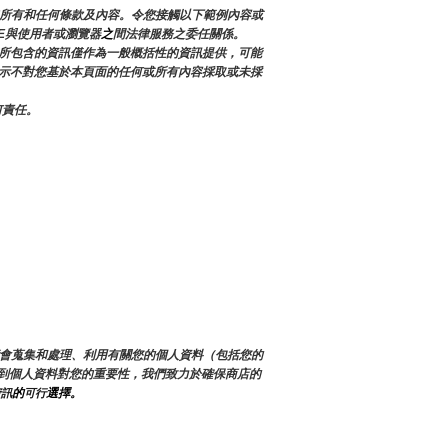
加所有和任何條款及內容。令您接觸以下範例內容或
E與使用者或瀏覽器
之
間法律服務之委任關係。
所包含的資訊僅作為一般概括性的資訊提供，可能
確表示不對您基於本頁面的任何或所有內容採取或未採
何責任。
們可能會蒐集和處理、利用有關您的個人資料（包括您的
到個人資料對您的重要性，我們致力於確保商店的
的
選擇。
資訊
可行