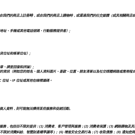
時
在我們的商店上註冊
，或在我們的商店上購物時，或通過我們的社交媒體（或其相關商店
地址、手機或其他電話號碼、行動服務提供者）;
貨位址和帳單位址）;
章、調查回復和評論）;
的資訊（例如您的姓名、個人資料圖片、喜歡、位置、朋友清單以及社交媒體網路或應用程
 位址、IP 位址或其他在線標識碼。
個人資料，則可能無法獲得某些服務和促銷活動。
包括但不限於提供：(1) 消費者、客戶管理與服務；(2) 消費者保護；(3) 網路購物及其他
但不限於消費糾紛、智慧財產權爭議等 )； (6) 增進安全交易行為；(7) 收取債務； (8) 通