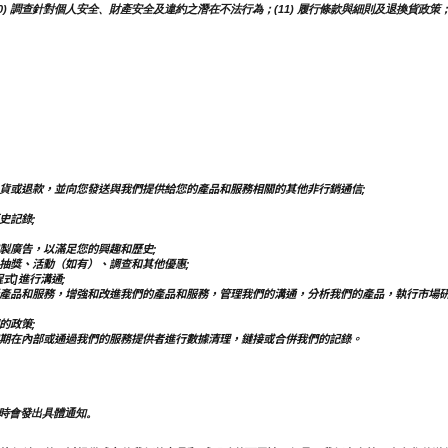
 調查針對個人安全、財產安全及違約之潛在不法行為；(11) 履行條款與細則及退換貨政策；(1
貨或退款，並向您發送與我們提供給您的產品和服務相關的其他非行銷通信;
史記錄;
製廣告，以滿足您的興趣和歷史;
抽獎、活動（如有）、調查和其他優惠;
式]進行溝通;
產品和服務，增強和改進我們的產品和服務，管理我們的溝通，分析我們的產品，執行市場
的政策;
期在內部或通過我們的服務提供者進行數據清理，鏈接或合併我們的記錄。
時會發出具體通知。