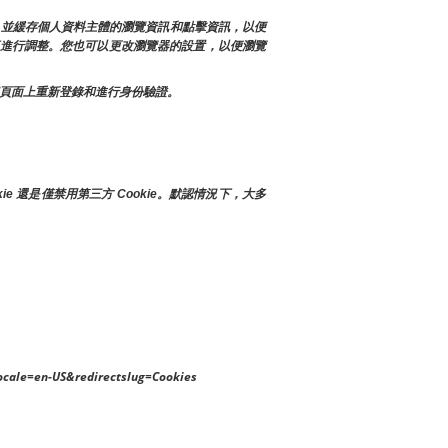
訊，並緩存個人資料主體的瀏覽資訊和點擊資訊，以便
店進行調整。您也可以更改瀏覽器的設置，以便瀏覽
每個頁面上重新登錄和進行身份驗證。
 還是僅禁用第三方 Cookie。默認情況下，大多
ocale=en-US&redirectslug=Cookies