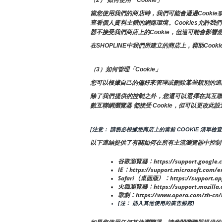
當您使用我們的商店時，我們可能會通過Cooki
查看個人資料主體的網路環境。Cookies允
器不接受我們商店上的Cookie，但這可能會影
在SHOPLINE中我們所建立的商店上，藉助C
（3）如何管理「Cookie」
您可以根據自己的偏好來管理或刪除某些類別的追
除了我們提供的控制之外，您還可以選擇在其互聯網瀏
數互聯網瀏覽器 都接受 Cookie，但可以更改此設
[注意： 請務必根據您商店上的當前 COOKIE 清單檢
以下連結提供了有關如何在所有主流瀏覽器中控制 Co
谷歌瀏覽器：https://support.google.c
IE：https://support.microsoft.com/e
Safari（桌面版）：https://support.app
火狐瀏覽器：https://support.mozilla.org
歌劇：https://www.opera.com/zh-cn/
[注： 插入其他使用的廣告服務]