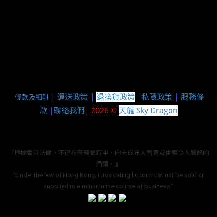
|
運送政策
|
退換貨政策
|
私隱政策
|
服務條
條款及細則
款
|
聯絡我們
|
2026 ©
天龍 Sky Dragon
『根據香港法律，不得在業務過程中，向未成年人售賣或供應令人醺醉的
酒類。』
“Under the law of Hong Kong, intoxicating liquor must not be sold or
supplied to a minor in the course of business.”